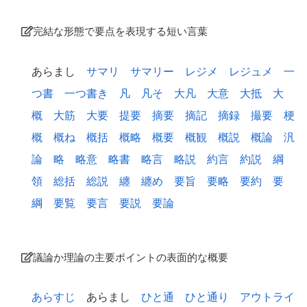
完結な形態で要点を表現する短い言葉
あらまし
サマリ
サマリー
レジメ
レジュメ
一
つ書
一つ書き
凡
凡そ
大凡
大意
大抵
大
概
大筋
大要
提要
摘要
摘記
摘録
撮要
梗
概
概ね
概括
概略
概要
概観
概説
概論
汎
論
略
略意
略書
略言
略説
約言
約説
綱
領
総括
総説
纏
纏め
要旨
要略
要約
要
綱
要覧
要言
要説
要論
議論か理論の主要ポイントの表面的な概要
あらすじ
あらまし
ひと通
ひと通り
アウトライ