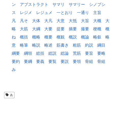
ン
アブストラクト
サマリ
サマリー
シノプシ
ス
レジメ
レジュメ
一とおり
一通り
主旨
凡
凡そ
大体
大凡
大意
大抵
大旨
大概
大
略
大筋
大綱
大要
提要
摘要
撮要
梗概
概
ね
概括
概略
概要
概観
概説
概論
略叙
略
意
略筆
略説
略述
筋書き
粗筋
約説
綱目
綱要
綱領
総括
総説
総論
荒筋
要旨
要略
要約
要綱
要義
要覧
要説
要領
骨組
骨組
み
あ