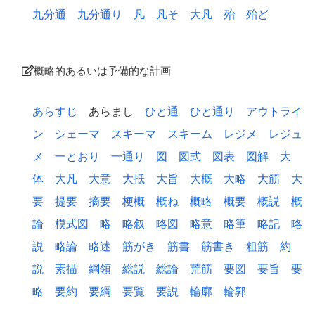
九分通
九分通り
凡
凡そ
大凡
殆
殆ど
概略的あるいは予備的な計画
あらすじ
あらまし
ひと通
ひと通り
アウトライ
ン
シェーマ
スキーマ
スキーム
レジメ
レジュ
メ
一とおり
一通り
図
図式
図表
図解
大
体
大凡
大意
大抵
大旨
大概
大略
大筋
大
要
提要
摘要
梗概
概ね
概略
概要
概説
概
論
模式図
略
略叙
略図
略意
略筆
略記
略
説
略論
略述
筋がき
筋書
筋書き
粗筋
約
説
素描
綱領
総説
総論
荒筋
要図
要旨
要
略
要約
要綱
要覧
要説
輪廓
輪郭