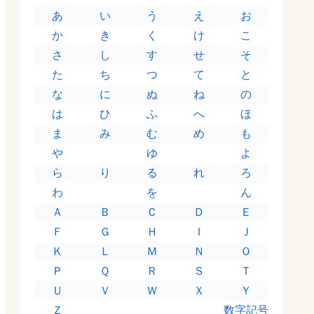
あ
い
う
え
お
か
き
く
け
こ
さ
し
す
せ
そ
た
ち
つ
て
と
な
に
ぬ
ね
の
は
ひ
ふ
へ
ほ
ま
み
む
め
も
や
ゆ
よ
ら
り
る
れ
ろ
わ
を
ん
Ａ
Ｂ
Ｃ
Ｄ
Ｅ
Ｆ
Ｇ
Ｈ
Ｉ
Ｊ
Ｋ
Ｌ
Ｍ
Ｎ
Ｏ
Ｐ
Ｑ
Ｒ
Ｓ
Ｔ
Ｕ
Ｖ
Ｗ
Ｘ
Ｙ
Ｚ
数字記号