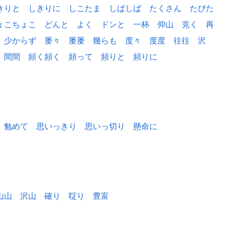
きりと
しきりに
しこたま
しばしば
たくさん
たびた
ょこちょこ
どんと
よく
ドンと
一杯
仰山
克く
再
少からず
屡々
屡屡
幾らも
度々
度度
往往
沢
間間
頻く頻く
頻って
頻りと
頻りに
勉めて
思いっきり
思いっ切り
懸命に
山山
沢山
確り
聢り
豊富