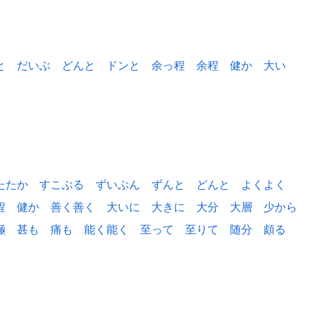
と
だいぶ
どんと
ドンと
余っ程
余程
健か
大い
たたか
すこぶる
ずいぶん
ずんと
どんと
よくよく
程
健か
善く善く
大いに
大きに
大分
大層
少から
極
甚も
痛も
能く能く
至って
至りて
随分
頗る