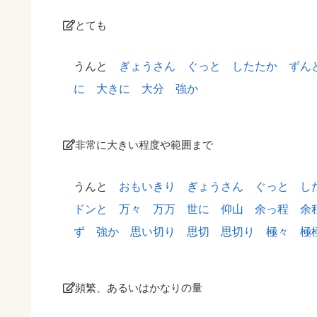
とても
うんと
ぎょうさん
ぐっと
したたか
ずん
に
大きに
大分
強か
非常に大きい程度や範囲まで
うんと
おもいきり
ぎょうさん
ぐっと
し
ドンと
万々
万万
世に
仰山
余っ程
余
ず
強か
思い切り
思切
思切り
極々
極
頻繁、あるいはかなりの量