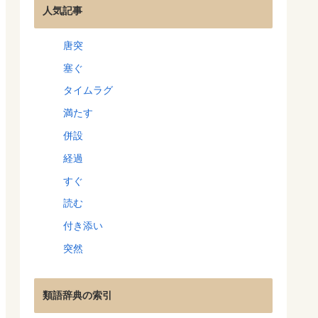
人気記事
唐突
塞ぐ
タイムラグ
満たす
併設
経過
すぐ
読む
付き添い
突然
類語辞典の索引