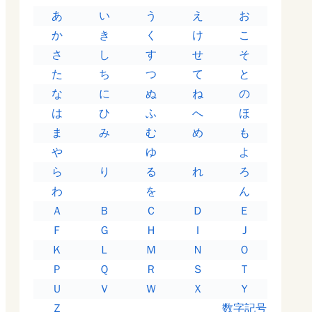
あ
い
う
え
お
か
き
く
け
こ
さ
し
す
せ
そ
た
ち
つ
て
と
な
に
ぬ
ね
の
は
ひ
ふ
へ
ほ
ま
み
む
め
も
や
ゆ
よ
ら
り
る
れ
ろ
わ
を
ん
Ａ
Ｂ
Ｃ
Ｄ
Ｅ
Ｆ
Ｇ
Ｈ
Ｉ
Ｊ
Ｋ
Ｌ
Ｍ
Ｎ
Ｏ
Ｐ
Ｑ
Ｒ
Ｓ
Ｔ
Ｕ
Ｖ
Ｗ
Ｘ
Ｙ
Ｚ
数字記号