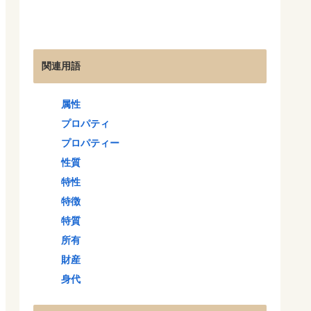
関連用語
属性
プロパティ
プロパティー
性質
特性
特徴
特質
所有
財産
身代