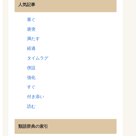
人気記事
塞ぐ
唐突
満たす
経過
タイムラグ
併設
強化
すぐ
付き添い
読む
類語辞典の索引