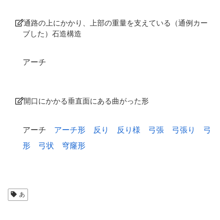
通路の上にかかり、上部の重量を支えている（通例カー
ブした）石造構造
アーチ
開口にかかる垂直面にある曲がった形
アーチ
アーチ形
反り
反り様
弓張
弓張り
弓
形
弓状
穹窿形
あ