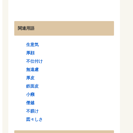
関連用語
生意気
厚顔
不仕付け
無遠慮
厚皮
鉄面皮
小癪
僭越
不躾け
図々しさ