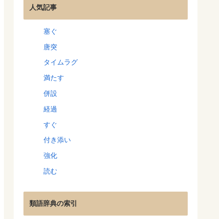
人気記事
塞ぐ
唐突
タイムラグ
満たす
併設
経過
すぐ
付き添い
強化
読む
類語辞典の索引