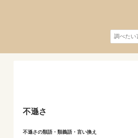
不遜さ
不遜さの類語・類義語・言い換え