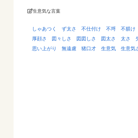
生意気な言葉
しゃあつく
ず太さ
不仕付け
不埒
不躾け
厚顔さ
図々しさ
図図しさ
図太さ
太さ
思い上がり
無遠慮
猪口才
生意気
生意気