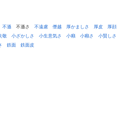
不遜
不遜さ
不遠慮
僭越
厚かましさ
厚皮
厚顔
失敬
小ざかしさ
小生意気さ
小癪
小癪さ
小賢しさ
さ
鉄面
鉄面皮