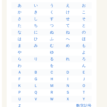
あ
い
う
え
お
か
き
く
け
こ
さ
し
す
せ
そ
た
ち
つ
て
と
な
に
ぬ
ね
の
は
ひ
ふ
へ
ほ
ま
み
む
め
も
や
ゆ
よ
ら
り
る
れ
ろ
わ
を
ん
Ａ
Ｂ
Ｃ
Ｄ
Ｅ
Ｆ
Ｇ
Ｈ
Ｉ
Ｊ
Ｋ
Ｌ
Ｍ
Ｎ
Ｏ
Ｐ
Ｑ
Ｒ
Ｓ
Ｔ
Ｕ
Ｖ
Ｗ
Ｘ
Ｙ
Ｚ
数字記号