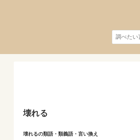
壊れる
壊れるの類語・類義語・言い換え