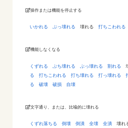
操作または機能を停止する
いかれる
ぶっ壊れる
壊れる
打ちこわれる
機能しなくなる
くずれる
ぶち壊れる
ぶっ壊れる
割れる
る
打ちこわれる
打ち壊れる
打っ壊れる
る
破壊
破損
自壊
文字通り、または、比喩的に壊れる
くずれ落ちる
倒壊
倒潰
全壊
全潰
壊れ