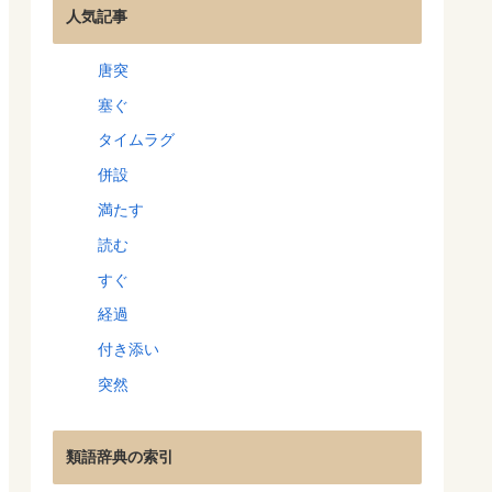
人気記事
唐突
塞ぐ
タイムラグ
併設
満たす
読む
すぐ
経過
付き添い
突然
類語辞典の索引