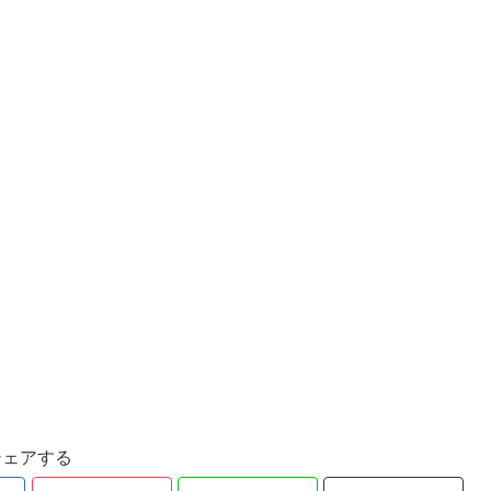
シェアする