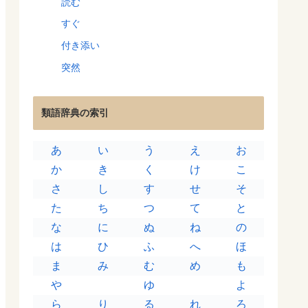
読む
すぐ
付き添い
突然
類語辞典の索引
あ
い
う
え
お
か
き
く
け
こ
さ
し
す
せ
そ
た
ち
つ
て
と
な
に
ぬ
ね
の
は
ひ
ふ
へ
ほ
ま
み
む
め
も
や
ゆ
よ
ら
り
る
れ
ろ