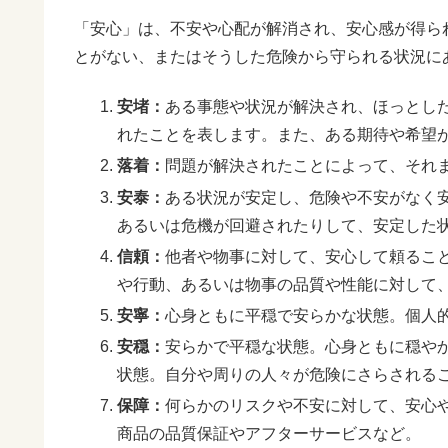
「安心」は、不安や心配が解消され、安心感が得ら
とがない、またはそうした危険から守られる状況に
安堵：
ある事態や状況が解決され、ほっとし
れたことを表します。また、ある期待や希望
落着：
問題が解決されたことによって、それ
安泰：
ある状況が安定し、危険や不安がなく
あるいは危機が回避されたりして、安定した
信頼：
他者や物事に対して、安心して頼るこ
や行動、あるいは物事の品質や性能に対して
安寧：
心身ともに平穏で安らかな状態。個人
安穏：
安らかで平穏な状態。心身ともに穏や
状態。自分や周りの人々が危険にさらされる
保障：
何らかのリスクや不安に対して、安心
商品の品質保証やアフターサービスなど。