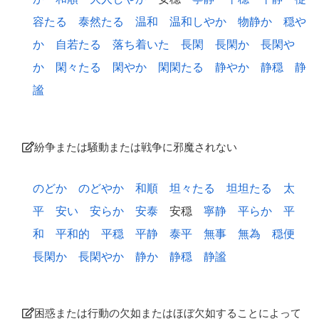
容たる
泰然たる
温和
温和しやか
物静か
穏や
か
自若たる
落ち着いた
長閑
長閑か
長閑や
か
閑々たる
閑やか
閑閑たる
静やか
静穏
静
謐
紛争または騒動または戦争に邪魔されない
のどか
のどやか
和順
坦々たる
坦坦たる
太
平
安い
安らか
安泰
安穏
寧静
平らか
平
和
平和的
平穏
平静
泰平
無事
無為
穏便
長閑か
長閑やか
静か
静穏
静謐
困惑または行動の欠如またはほぼ欠如することによって