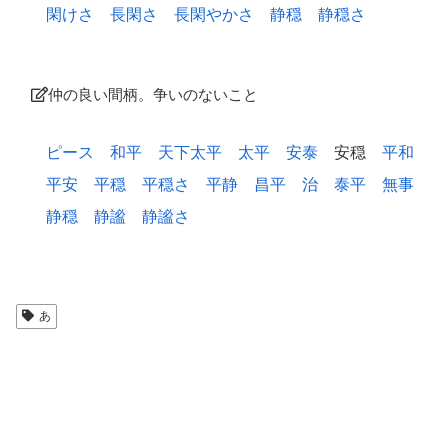
閑けさ
長閑さ
長閑やかさ
静穏
静穏さ
仲の良い間柄。争いのないこと
ピース
和平
天下太平
太平
安泰
安穏
平和
平安
平穏
平穏さ
平静
昌平
治
泰平
無事
静穏
静謐
静謐さ
あ