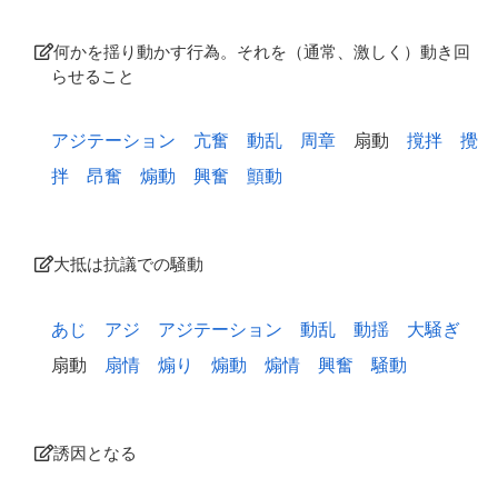
何かを揺り動かす行為。それを（通常、激しく）動き回
らせること
アジテーション
亢奮
動乱
周章
扇動
撹拌
攪
拌
昂奮
煽動
興奮
顫動
大抵は抗議での騒動
あじ
アジ
アジテーション
動乱
動揺
大騒ぎ
扇動
扇情
煽り
煽動
煽情
興奮
騒動
誘因となる