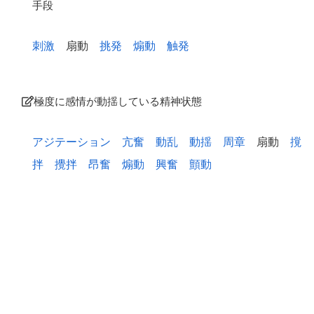
手段
刺激
扇動
挑発
煽動
触発
極度に感情が動揺している精神状態
アジテーション
亢奮
動乱
動揺
周章
扇動
撹
拌
攪拌
昂奮
煽動
興奮
顫動