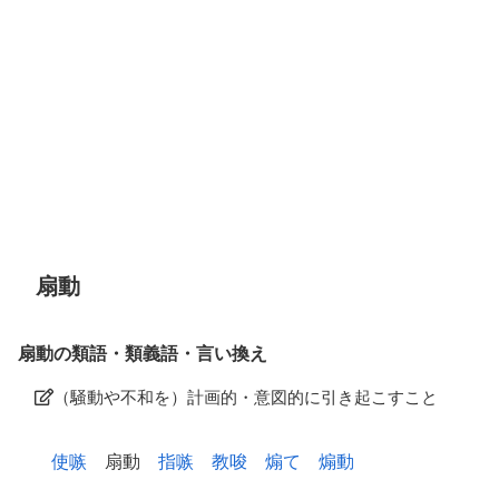
扇動
扇動の類語・類義語・言い換え
（騒動や不和を）計画的・意図的に引き起こすこと
使嗾
扇動
指嗾
教唆
煽て
煽動