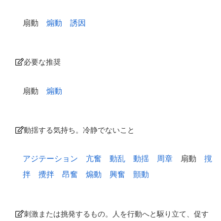
扇動
煽動
誘因
必要な推奨
扇動
煽動
動揺する気持ち。冷静でないこと
アジテーション
亢奮
動乱
動揺
周章
扇動
撹
拌
攪拌
昂奮
煽動
興奮
顫動
刺激または挑発するもの。人を行動へと駆り立て、促す