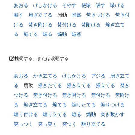
あおる
けしかける
そやす
使嗾
唆す
嗾ける
嗾す
扇ぎ立てる
扇動
指嗾
焚きつける
焚き付
ける
焚き附ける
焚付ける
焚附ける
煽ぎ立て
る
煽てる
煽る
煽動
煽惑
挑発する、または扇動する
あおる
かき立てる
けしかける
アジる
扇ぎ立て
る
扇動
掻きたてる
掻き立てる
掻立てる
焚き
つける
焚き付ける
焚き附ける
焚付ける
焚附け
る
煽ぎ立てる
煽てる
煽りたてる
煽りつける
煽り付ける
煽り立てる
煽る
煽動
突き動かす
突っつく
突っ突く
突つく
駆り立てる