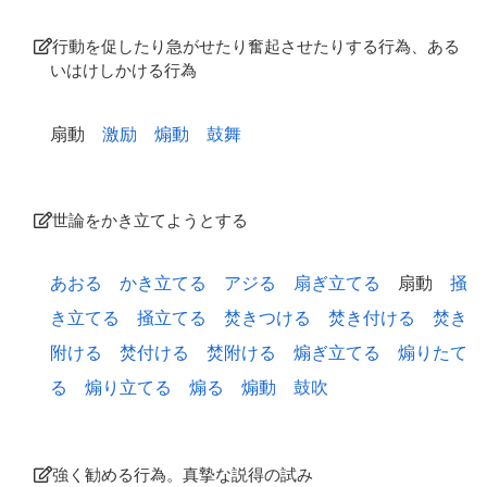
行動を促したり急がせたり奮起させたりする行為、ある
いはけしかける行為
扇動
激励
煽動
鼓舞
世論をかき立てようとする
あおる
かき立てる
アジる
扇ぎ立てる
扇動
掻
き立てる
掻立てる
焚きつける
焚き付ける
焚き
附ける
焚付ける
焚附ける
煽ぎ立てる
煽りたて
る
煽り立てる
煽る
煽動
鼓吹
強く勧める行為。真摯な説得の試み