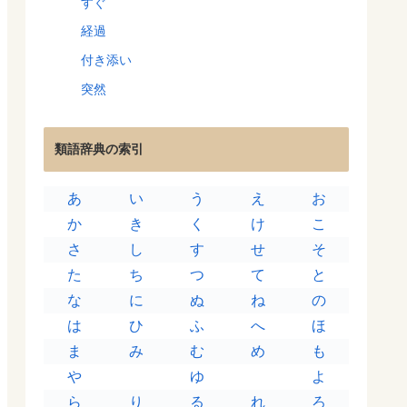
すぐ
経過
付き添い
突然
類語辞典の索引
あ
い
う
え
お
か
き
く
け
こ
さ
し
す
せ
そ
た
ち
つ
て
と
な
に
ぬ
ね
の
は
ひ
ふ
へ
ほ
ま
み
む
め
も
や
ゆ
よ
ら
り
る
れ
ろ