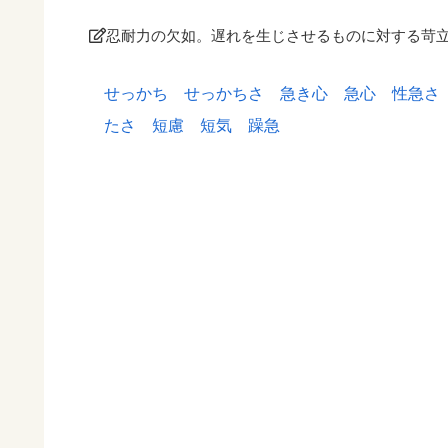
忍耐力の欠如。遅れを生じさせるものに対する苛
せっかち
せっかちさ
急き心
急心
性急さ
たさ
短慮
短気
躁急