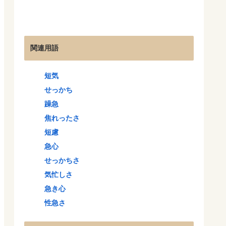
関連用語
短気
せっかち
躁急
焦れったさ
短慮
急心
せっかちさ
気忙しさ
急き心
性急さ