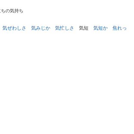
立ちの気持ち
気ぜわしさ
気みじか
気忙しさ
気短
気短か
焦れっ