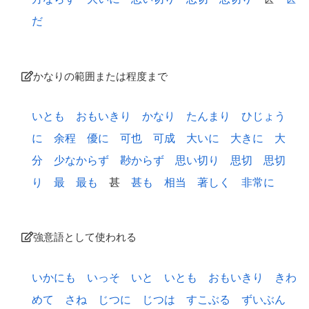
だ
かなりの範囲または程度まで
いとも
おもいきり
かなり
たんまり
ひじょう
に
余程
優に
可也
可成
大いに
大きに
大
分
少なからず
尠からず
思い切り
思切
思切
り
最
最も
甚
甚も
相当
著しく
非常に
強意語として使われる
いかにも
いっそ
いと
いとも
おもいきり
きわ
めて
さね
じつに
じつは
すこぶる
ずいぶん