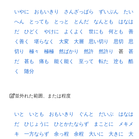
いやに
おもいきり
さんざっぱら
ずいぶん
たい
へん
とっても
とっと
とんだ
なんとも
はなは
だ
ひどく
やけに
よくよく
世にも
何とも
善
く善く
堪らなく
大変
大層
思い切り
思切
思
切り
極々
極極
然ばかり
然許
然許り
甚
甚
だ
甚も
痛も
能く能く
至って
転た
迚も
酷
く
随分
並外れた範囲、または程度
いと
いとも
おもいきり
ぐんと
だいぶ
はなは
だ
ひじょうに
ひとかたならず
まことに
メキメ
キ
一方ならず
余っ程
余程
大いに
大きに
大