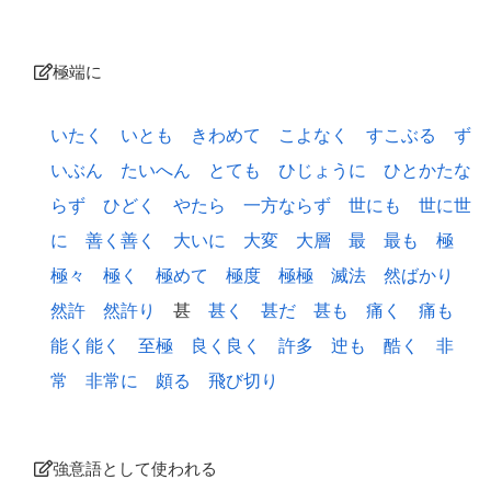
極端に
いたく
いとも
きわめて
こよなく
すこぶる
ず
いぶん
たいへん
とても
ひじょうに
ひとかたな
らず
ひどく
やたら
一方ならず
世にも
世に世
に
善く善く
大いに
大変
大層
最
最も
極
極々
極く
極めて
極度
極極
滅法
然ばかり
然許
然許り
甚
甚く
甚だ
甚も
痛く
痛も
能く能く
至極
良く良く
許多
迚も
酷く
非
常
非常に
頗る
飛び切り
強意語として使われる