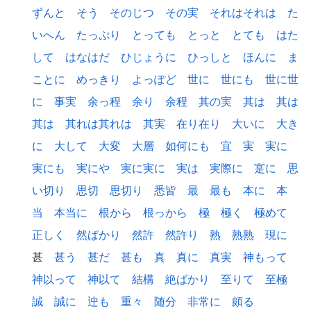
ずんと
そう
そのじつ
その実
それはそれは
た
いへん
たっぷり
とっても
とっと
とても
はた
して
はなはだ
ひじょうに
ひっしと
ほんに
ま
ことに
めっきり
よっぽど
世に
世にも
世に世
に
事実
余っ程
余り
余程
其の実
其は
其は
其は
其れは其れは
其実
在り在り
大いに
大き
に
大して
大変
大層
如何にも
宜
実
実に
実にも
実にや
実に実に
実は
実際に
寔に
思
い切り
思切
思切り
悉皆
最
最も
本に
本
当
本当に
根から
根っから
極
極く
極めて
正しく
然ばかり
然許
然許り
熟
熟熟
現に
甚
甚う
甚だ
甚も
真
真に
真実
神もって
神以って
神以て
結構
絶ばかり
至りて
至極
誠
誠に
迚も
重々
随分
非常に
頗る