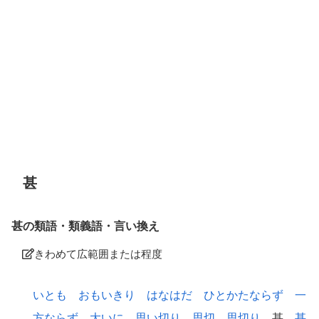
甚
甚の類語・類義語・言い換え
きわめて広範囲または程度
いとも
おもいきり
はなはだ
ひとかたならず
一
方ならず
大いに
思い切り
思切
思切り
甚
甚