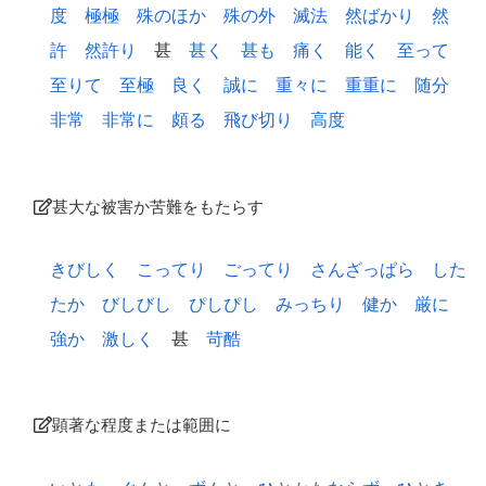
度
極極
殊のほか
殊の外
滅法
然ばかり
然
許
然許り
甚
甚く
甚も
痛く
能く
至って
至りて
至極
良く
誠に
重々に
重重に
随分
非常
非常に
頗る
飛び切り
高度
甚大な被害か苦難をもたらす
きびしく
こってり
ごってり
さんざっぱら
した
たか
びしびし
ぴしぴし
みっちり
健か
厳に
強か
激しく
甚
苛酷
顕著な程度または範囲に