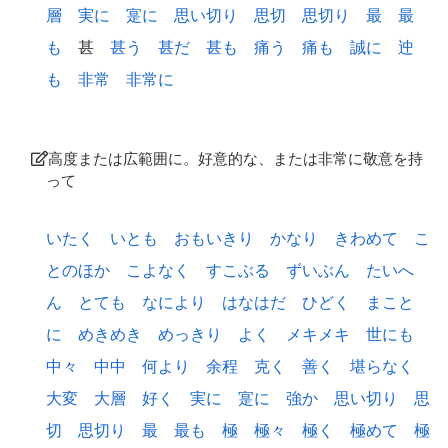
層
実に
寔に
思い切り
思切
思切り
最
最
も
甚
甚う
甚だ
甚も
痛う
痛も
誠に
迚
も
非常
非常に
高度または広範囲に。好意的な、または非常に敬意を持
って
いたく
いとも
おもいきり
かなり
きわめて
こ
とのほか
こよなく
すこぶる
ずいぶん
たいへ
ん
とても
なにより
はなはだ
ひどく
まこと
に
めきめき
めっきり
よく
メキメキ
世にも
中々
中中
何より
余程
克く
善く
堪らなく
大変
大層
好く
実に
寔に
強か
思い切り
思
切
思切り
最
最も
極
極々
極く
極めて
極