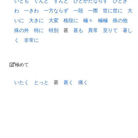
いとも
ぐんと
ずんと
ひとかたならず
ひとき
わ
一きわ
一方ならず
一段
一際
世に世に
大
いに
大きに
大変
格段に
極々
極極
殊の他
殊の外
特に
特別
甚
甚も
異常
至りて
著し
く
非常に
極めて
いたく
とっと
甚
甚く
痛く