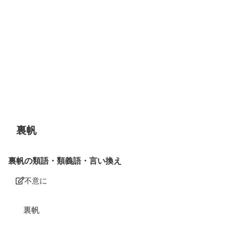
裏帆
裏帆の類語・類義語・言い換え
不意に
裏帆