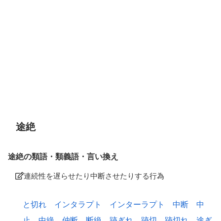
途絶
途絶の類語・類義語・言い換え
連続性を遅らせたり中断させたりする行為
と切れ
インタラプト
インターラプト
中断
中
止
中絶
仲断
断絶
跡ぎれ
跡切
跡切れ
途ぎ