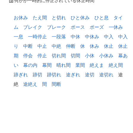
何かが一時的に停止されている休止時間
お休み
たえ間
と切れ
ひと休み
ひと息
タイ
ム
ブレイク
ブレーク
ポース
ポーズ
一休み
一息
一時停止
一段落
中休
中休み
中入
中入
り
中断
中止
中絶
仲断
休
休み
休止
休止
期
停会
停止
切れ間
切間
小休
小休み
幕あ
い
幕の内
幕間
晴れ間
業間
絶えま
絶え間
跡ぎれ
跡切
跡切れ
途ぎれ
途切
途切れ
途
絶
途絶え
間
間断