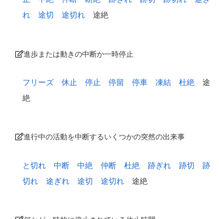
れ
途切
途切れ
途絶
進歩または動きの中断か一時停止
フリーズ
休止
停止
停留
停車
凍結
杜絶
途
絶
進行中の活動を中断するいくつかの突然の出来事
と切れ
中断
中絶
仲断
杜絶
跡ぎれ
跡切
跡
切れ
途ぎれ
途切
途切れ
途絶