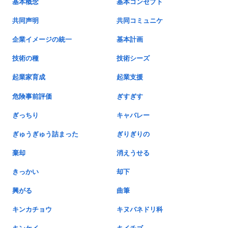
基本概念
基本コンセプト
共同声明
共同コミュニケ
企業イメージの統一
基本計画
技術の種
技術シーズ
起業家育成
起業支援
危険事前評価
ぎすぎす
ぎっちり
キャバレー
ぎゅうぎゅう詰まった
ぎりぎりの
棄却
消えうせる
きっかい
却下
興がる
曲筆
キンカチョウ
キヌバネドリ科