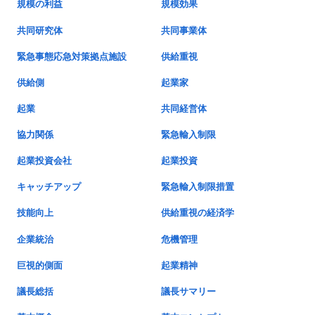
規模の利益
規模効果
共同研究体
共同事業体
緊急事態応急対策拠点施設
供給重視
供給側
起業家
起業
共同経営体
協力関係
緊急輸入制限
起業投資会社
起業投資
キャッチアップ
緊急輸入制限措置
技能向上
供給重視の経済学
企業統治
危機管理
巨視的側面
起業精神
議長総括
議長サマリー