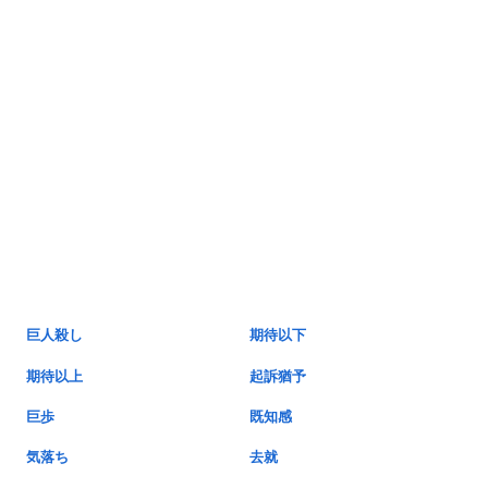
巨人殺し
期待以下
期待以上
起訴猶予
巨歩
既知感
気落ち
去就