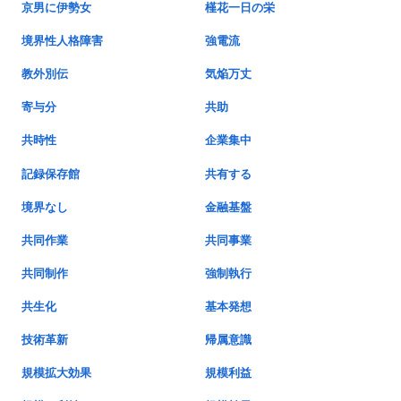
京男に伊勢女
槿花一日の栄
境界性人格障害
強電流
教外別伝
気焔万丈
寄与分
共助
共時性
企業集中
記録保存館
共有する
境界なし
金融基盤
共同作業
共同事業
共同制作
強制執行
共生化
基本発想
技術革新
帰属意識
規模拡大効果
規模利益