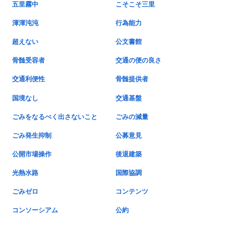
五里霧中
こそこそ三里
渾渾沌沌
行為能力
超えない
公文書館
骨髄受容者
交通の便の良さ
交通利便性
骨髄提供者
国境なし
交通基盤
ごみをなるべく出さないこと
ごみの減量
ごみ発生抑制
公募意見
公開市場操作
後退建築
光熱水路
国際協調
ごみゼロ
コンテンツ
コンソーシアム
公約