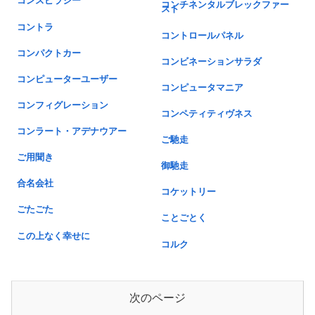
コンスピラシー
コンチネンタルブレックファー
スト
コントラ
コントロールパネル
コンパクトカー
コンビネーションサラダ
コンピューターユーザー
コンピュータマニア
コンフィグレーション
コンペティティヴネス
コンラート・アデナウアー
ご馳走
ご用聞き
御馳走
合名会社
コケットリー
ごたごた
ことごとく
この上なく幸せに
コルク
次のページ