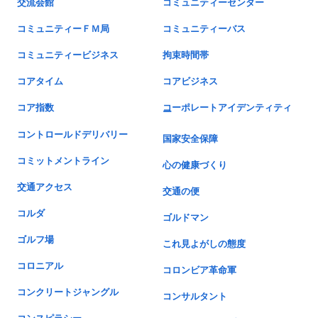
交流会館
コミュニティーセンター
コミュニティーＦＭ局
コミュニティーバス
コミュニティービジネス
拘束時間帯
コアタイム
コアビジネス
コア指数
コーポレートアイデンティティ
ー
コントロールドデリバリー
国家安全保障
コミットメントライン
心の健康づくり
交通アクセス
交通の便
コルダ
ゴルドマン
ゴルフ場
これ見よがしの態度
コロニアル
コロンビア革命軍
コンクリートジャングル
コンサルタント