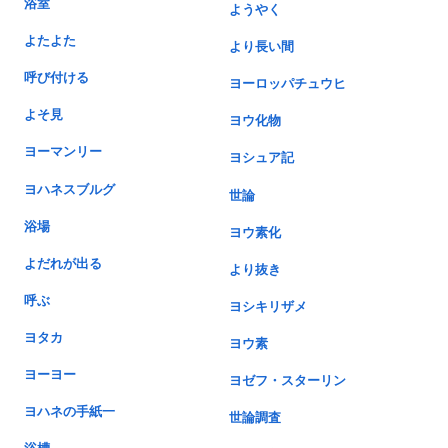
浴室
ようやく
よたよた
より長い間
呼び付ける
ヨーロッパチュウヒ
よそ見
ヨウ化物
ヨーマンリー
ヨシュア記
ヨハネスブルグ
世論
浴場
ヨウ素化
よだれが出る
より抜き
呼ぶ
ヨシキリザメ
ヨタカ
ヨウ素
ヨーヨー
ヨゼフ・スターリン
ヨハネの手紙一
世論調査