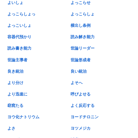
よいしょ
よっこらせ
よっこらしょっ
よっこらしょ
よっこいしょ
横出し条例
容器代預かり
読み解き能力
読み書き能力
世論リーダー
世論主導者
世論形成者
良き統治
良い統治
より分け
よそへ
より迅速に
呼びよせる
窈窕たる
よく反応する
ヨウ化ナトリウム
ヨードチロニン
よさ
ヨツメジカ