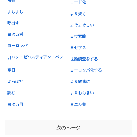
浴槽
ヨード化
よちよち
より抜く
呼出す
よそよそしい
ヨタカ科
ヨウ素酸
ヨーロッパ
ヨセフス
ヨハン・ゼバスティアン・バッ
ハ
世論調査をする
翌日
ヨーロッパ化する
よっぽど
より敏速に
読む
よりおおきい
ヨタカ目
ヨエル書
次のページ