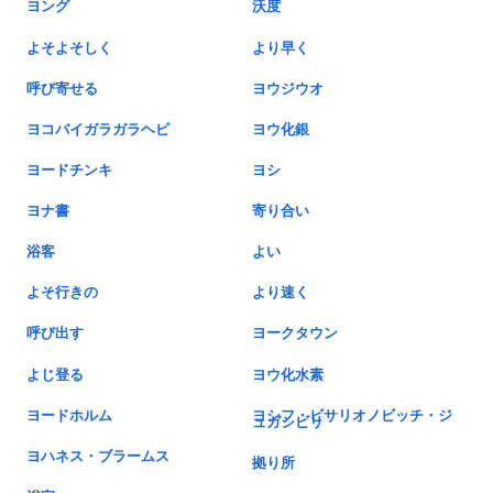
ヨング
沃度
よそよそしく
より早く
呼び寄せる
ヨウジウオ
ヨコバイガラガラヘビ
ヨウ化銀
ヨードチンキ
ヨシ
ヨナ書
寄り合い
浴客
よい
よそ行きの
より速く
呼び出す
ヨークタウン
よじ登る
ヨウ化水素
ヨードホルム
ヨシフ・ビサリオノビッチ・ジ
ュガシビリ
ヨハネス・ブラームス
拠り所