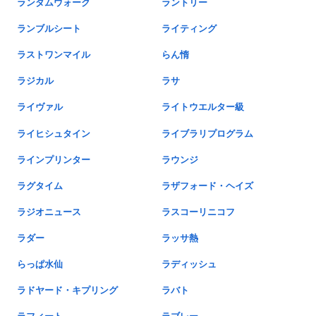
ランダムウォーク
ラントリー
ランブルシート
ライティング
ラストワンマイル
らん惰
ラジカル
ラサ
ライヴァル
ライトウエルター級
ライヒシュタイン
ライブラリプログラム
ラインプリンター
ラウンジ
ラグタイム
ラザフォード・ヘイズ
ラジオニュース
ラスコーリニコフ
ラダー
ラッサ熱
らっぱ水仙
ラディッシュ
ラドヤード・キプリング
ラバト