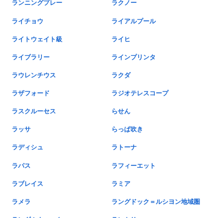
ランニングプレー
ラクノー
ライチョウ
ライアルプール
ライトウェイト級
ライヒ
ライブラリー
ラインプリンタ
ラウレンチウス
ラクダ
ラザフォード
ラジオテレスコープ
ラスクルーセス
らせん
ラッサ
らっぱ吹き
ラディシュ
ラトーナ
ラパス
ラフィーエット
ラブレイス
ラミア
ラメラ
ラングドック＝ルシヨン地域圏