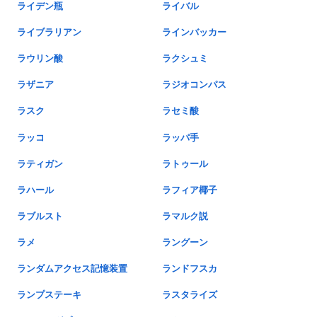
ライデン瓶
ライバル
ライブラリアン
ラインバッカー
ラウリン酸
ラクシュミ
ラザニア
ラジオコンパス
ラスク
ラセミ酸
ラッコ
ラッパ手
ラティガン
ラトゥール
ラハール
ラフィア椰子
ラブルスト
ラマルク説
ラメ
ラングーン
ランダムアクセス記憶装置
ランドフスカ
ランプステーキ
ラスタライズ